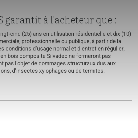
garantit à l'acheteur que :
gt-cinq (25) ans en utilisation résidentielle et dix (10)
erciale, professionnelle ou publique, à partir de la
es conditions d'usage normal et d'entretien régulier,
 en bois composite Silvadec ne formeront pas
nt pas l'objet de dommages structuraux dus aux
ons, d'insectes xylophages ou de termites.