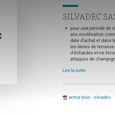
SILVADEC SAS 
pour une période de vin
ans enutilisation comm
date d'achat et dans l
les lames de terrasse
d'échardes et ne fero
attaques de champign
Lire la suite
armor bois - silvadec