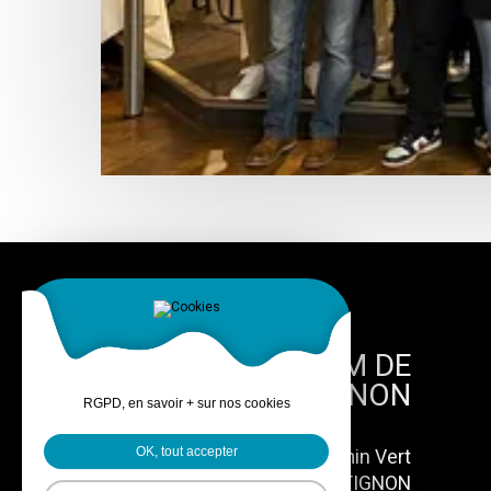
SHOWROOM DE
MATIGNON
RGPD, en savoir + sur nos cookies
25 Rue du Chemin Vert
OK, tout accepter
22550 MATIGNON