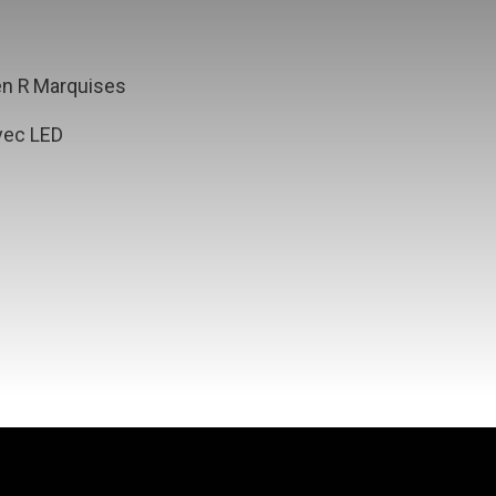
en R Marquises
vec LED