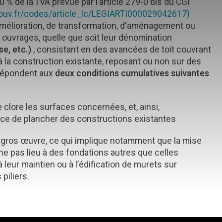
0 % de la TVA prévue par l’article 279-0 bis du CGI
gouv.fr/codes/article_lc/LEGIARTI000029042617)
amélioration, de transformation, d'aménagement ou
s ouvrages, quelle que soit leur dénomination
se, etc.)
, consistant en des avancées de toit couvrant
 la construction existante, reposant ou non sur des
i répondent aux
deux conditions cumulatives suivantes
de clore les surfaces concernées, et, ainsi,
ace de plancher des constructions existantes
du gros œuvre, ce qui implique notamment que la mise
ne pas lieu à des fondations autres que celles
leur maintien ou à l’édification de murets sur
piliers.