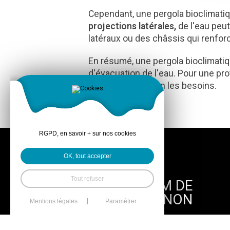
Cependant, une pergola bioclimati
projections latérales,
de l'eau peut
latéraux ou des châssis qui renfor
En résumé, une pergola bioclimatiq
d'évacuation de l'eau. Pour une p
être intégrés selon les besoins.
RGPD, en savoir + sur nos cookies
OK, tout accepter
Tout refuser
SHOWROOM DE
MATIGNON
Mentions légales
Paramétrer
25 Rue du Chemin Vert